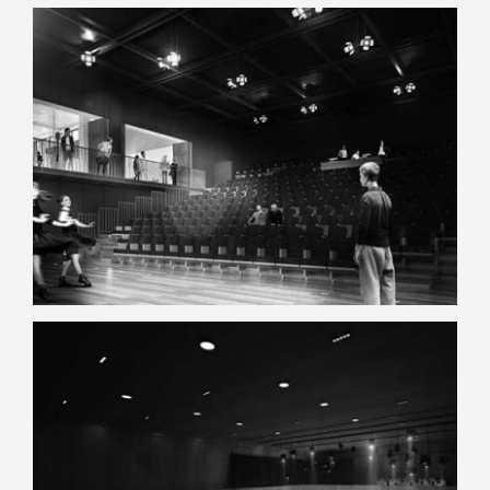
Laval
Auditorium – Pôle Culturel*
Quimperlé
Conservatoire – Auditorium*