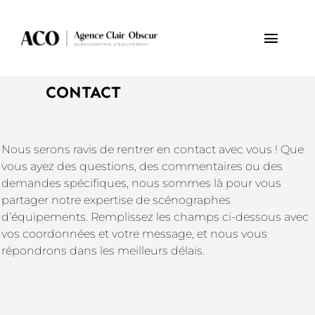
Passer
au
contenu
Toggl
Navig
CONTACT
PROJETS
SCÉNOGRAPHIE
D’ÉQUIPEMENT
Nous serons ravis de rentrer en contact avec vous ! Que
vous ayez des questions, des commentaires ou des
demandes spécifiques, nous sommes là pour vous
L’AGENCE
partager notre expertise de scénographes
d’équipements. Remplissez les champs ci-dessous avec
RÉFÉRENCES
vos coordonnées et votre message, et nous vous
répondrons dans les meilleurs délais.
CONTACT