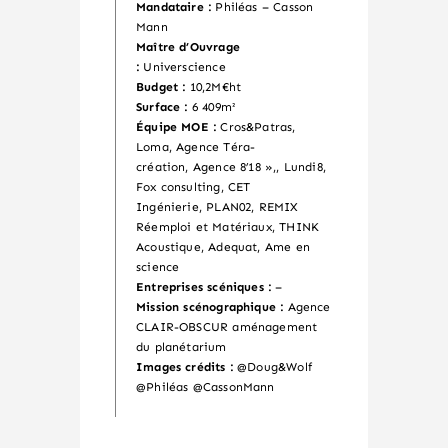
Mandataire :
Philéas – Casson
Mann
Maître d’Ouvrage
:
Universcience
Budget :
10,2M€ht
Surface :
6 409m²
Équipe MOE :
Cros&Patras,
Loma,
Agence Téra-
création
,
Agence 8’18 »
,, Lundi8,
Fox consulting,
CET
Ingénierie
,
PLAN02
,
REMIX
Réemploi et Matériaux
,
THINK
Acoustique
, Adequat,
Ame en
science
Entreprises scéniques :
–
Mission scénographique :
Agence
CLAIR-OBSCUR aménagement
du planétarium
Images crédits :
@Doug&Wolf
@
Philéas
@
CassonMann