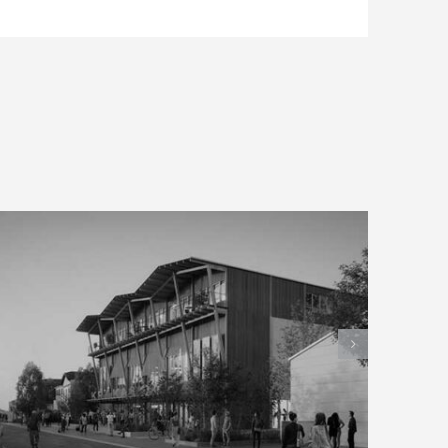
Mérignac
SMAC le Krakatoa