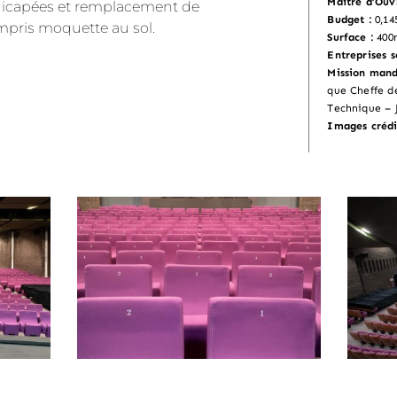
Maître d’Ouv
icapées et remplacement de
Budget :
0,14
compris moquette au sol.
Surface :
400
Entreprises s
Mission mand
que Cheffe d
Technique –
Images crédi