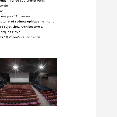
rage :
Vallée Sud Grand Paris
5M€ht
m²
céniques :
Mussidan
ataire et scénographique :
en tant
e Projet chez Architecture &
Jacques Moyal
ts :
@ValléeSudGrandParis