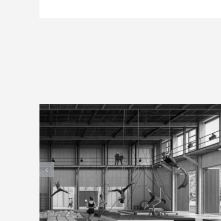
Nantes
Port des Arts Nomades – Espace
Cirque